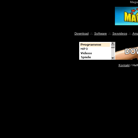
Maga 
Download
.::.
Software
.::.
Sexvideos
.::.
Ama
Kontakt
/ Haf